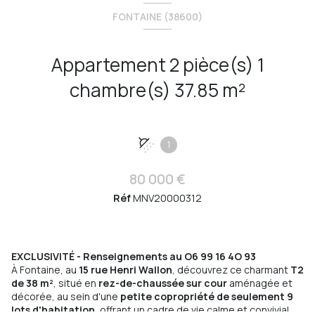
FONTAINE (38600)
Appartement 2 pièce(s) 1
chambre(s) 37.85 m²
1
80 000 €
Réf
MNV20000312
EXCLUSIVITÉ - Renseignements au O6 99 16 4O 93
À Fontaine, au
15 rue Henri Wallon
, découvrez ce charmant
T2
de 38 m²
, situé en
rez-de-chaussée sur cour
aménagée et
décorée, au sein d'une
petite copropriété de seulement 9
lots d'habitation
, offrant un cadre de vie calme et convivial..