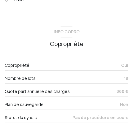
INFO COPRO
Copropriété
Copropriété
Oui
Nombre de lots
19
Quote part annuelle des charges
360 €
Plan de sauvegarde
Non
Statut du syndic
Pas de procédure en cours