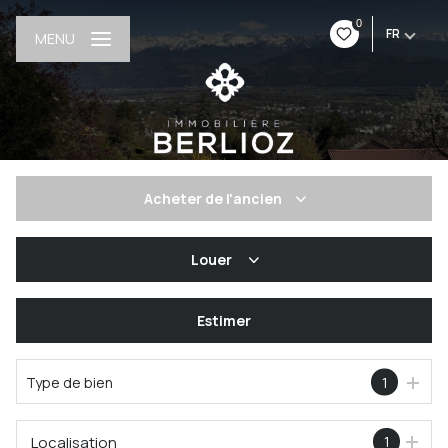
0
FR
MENU
Acheter
de l'ancien
De l'ancien
Louer
à l'année
Estimer
Type de bien
1
Localisation
1