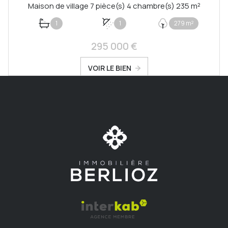
Maison de village 7 pièce(s) 4 chambre(s) 235 m²
1
1
279 m²
295 000 €
VOIR LE BIEN