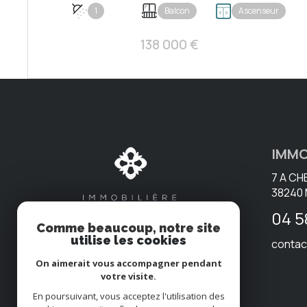
1
Balcon
Ascenseur
138 000 €
VOIR LE BIEN
IMMO
7 A CH
38240
04 5
Comme beaucoup, notre site
utilise les cookies
contac
On aimerait vous accompagner pendant
votre visite.
En poursuivant, vous acceptez l'utilisation des