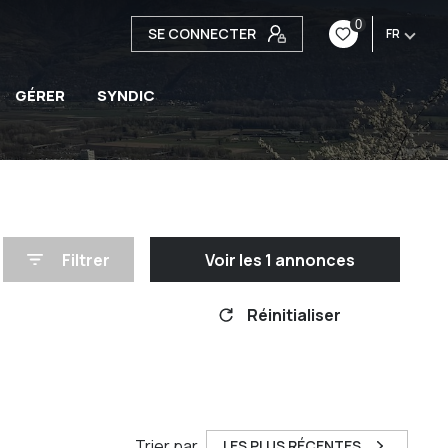
0
SE CONNECTER
FR
GÉRER
SYNDIC
Filtrer
Voir les
1
annonces
Réinitialiser
Trier par
LES PLUS RÉCENTES