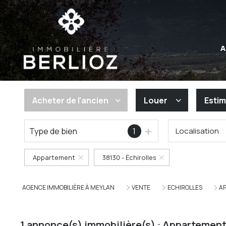
A
Acheter
de l'ancien
Louer
Estim
Type de bien
1
Localisation
De l'ancien
à l'année
Appartement
38130 - Échirolles
AGENCE IMMOBILIÈRE À MEYLAN
VENTE
ECHIROLLES
A
1
annonce(s) immobilière(s) : Appartements