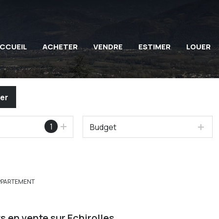
CCUEIL
ACHETER
VENDRE
ESTIMER
LOUER
er
1
Budget
PPARTEMENT
 en vente sur Echirolles