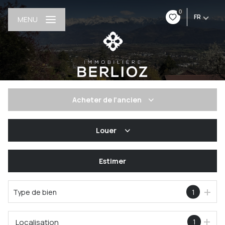
0
FR
MENU
Acheter
de l'ancien
De l'ancien
Louer
à l'année
Estimer
Type de bien
1
Localisation
1